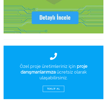
Özel proje üretimleriniz için
proje
danışmanlarımıza
ücretsiz olarak
ulaşabilirsiniz.
TEKLIF AL