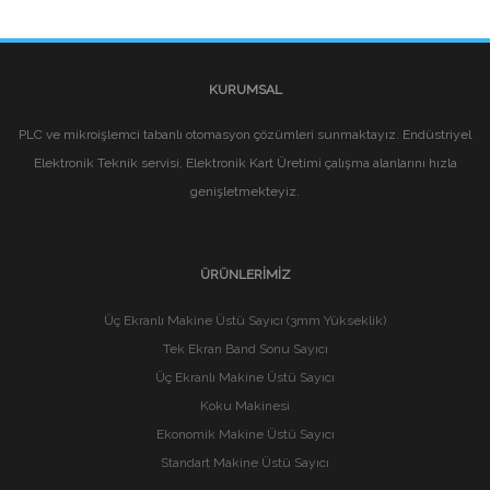
KURUMSAL
PLC ve mikroişlemci tabanlı otomasyon çözümleri sunmaktayız. Endüstriyel
Elektronik Teknik servisi, Elektronik Kart Üretimi çalışma alanlarını hızla
genişletmekteyiz.
ÜRÜNLERIMIZ
Üç Ekranlı Makine Üstü Sayıcı (3mm Yükseklik)
Tek Ekran Band Sonu Sayıcı
Üç Ekranlı Makine Üstü Sayıcı
Koku Makinesi
Ekonomik Makine Üstü Sayıcı
Standart Makine Üstü Sayıcı