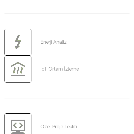
Üretim boyunca
enerjiyi analiz ediyoruz.
Enerji Analizi
Enerji Analizi
İzlenecek ortamı
7/24 izleyebiliyoruz.
IoT Ortam İzleme
IoT Ortam İzleme
Özel proje teklifleriniz için
bize ulaşın.
Özel Proje Teklifi
Özel Proje Teklifi