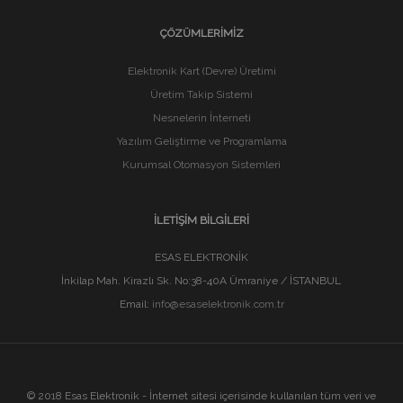
ÇÖZÜMLERIMIZ
Elektronik Kart (Devre) Üretimi
Üretim Takip Sistemi
Nesnelerin İnterneti
Yazılım Geliştirme ve Programlama
Kurumsal Otomasyon Sistemleri
İLETIŞIM BILGILERI
ESAS ELEKTRONİK
İnkilap Mah. Kirazlı Sk. No:38-40A Ümraniye / İSTANBUL
Email:
info@esaselektronik.com.tr
© 2018 Esas Elektronik - İnternet sitesi içerisinde kullanılan tüm veri ve