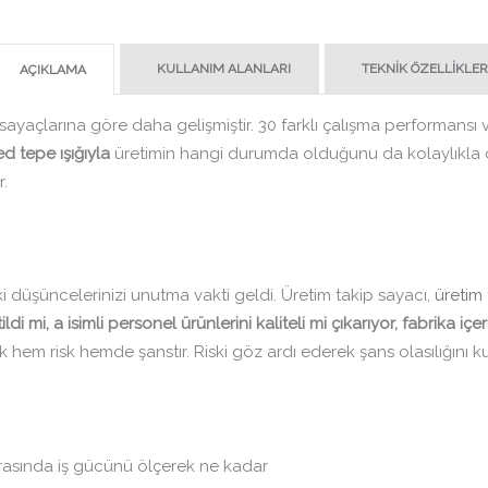
KULLANIM ALANLARI
TEKNIK ÖZELLIKLER
AÇIKLAMA
ayaçlarına göre daha gelişmiştir. 30 farklı çalışma performansı v
led tepe ışığıyla
üretimin hangi durumda olduğunu da kolaylıkla ö
.
ki düşüncelerinizi unutma vakti geldi. Üretim takip sayacı,
üretim 
ildi mi, a isimli personel ürünlerini kaliteli mi çıkarıyor, fabrik
em risk hemde şanstır. Riski göz ardı ederek şans olasılığını ku
arasında iş gücünü ölçerek ne kadar