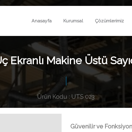
Anasayfa
Kurumsal
Çözümlerimiz
ç Ekranlı Makine Üstü Sayı
Ürün Kodu : UTS 023
Güvenilir ve Fonksiyon