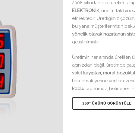
2008 yılından beri
üretim takip
ELEKTRONİK
; üretim takibin
etmektedir. Ürettiğimiz çözüm
bu yana müşterilerimizin bek
yönelik olarak hazırlanan sis
geliştirilmiştir.
Üretimin her anında üretilen ür
açınızdan değil, üretimde ça
vakit kayıpları, moral bozukl
harcamak yerine veriler üzeri
kodlu
ürünümüz; belirlenen he
360° ÜRÜNÜ GÖRÜNTÜLE