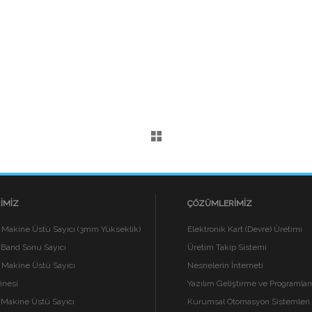
IMIZ
ÇÖZÜMLERIMIZ
ı Makine Üstü Sayıcı (3mm Yükseklik)
Elektronik Kart (Devre) Üretimi
 Band Sonu Sayıcı
Üretim Takip Sistemi
ı Makine Üstü Sayıcı
Nesnelerin İnterneti
inesi
Yazılım Geliştirme ve Programla
Makine Üstü Sayıcı
Kurumsal Otomasyon Sistemleri