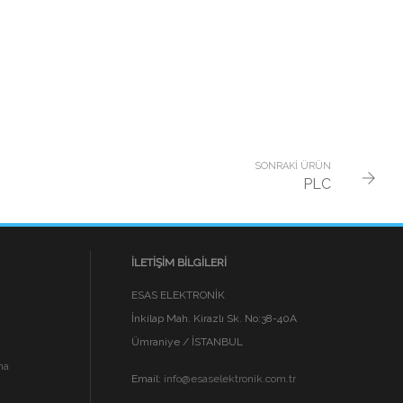
SONRAKI ÜRÜN
PLC
İLETIŞIM BILGILERI
ESAS ELEKTRONİK
İnkilap Mah. Kirazlı Sk. No:38-40A
Ümraniye / İSTANBUL
ma
Email:
info@esaselektronik.com.tr