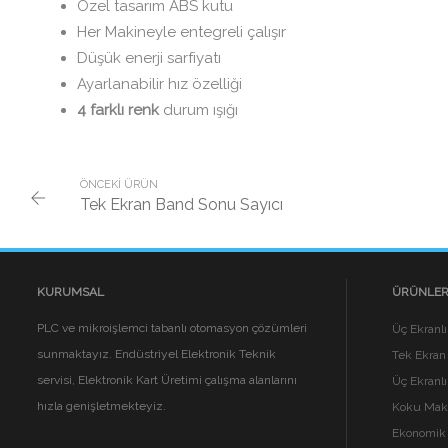
Özel tasarım ABS kutu
Her Makineyle entegreli çalışır
Düşük enerji sarfiyatı
Ayarlanabilir hız özelliği
4 farklı renk
durum ışığı
ÖNCEKI ÜRÜN
Tek Ekran Band Sonu Sayıcı
KURUMSAL
ÜRÜNLER
PLC ve mikroişlemci tabanlı otomasyon çözümleri
Üç Ekranl
sunmaktayız. Endüstriyel Elektronik Teknik
Tek Ekran
servisi, Elektronik Kart Üretimi çalışma alanlarını
Üç Ekranl
hızla genişletmekteyiz.
Koku Mak
Ekonomik 