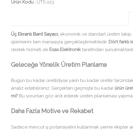
Ürün Kodu :
UTS 023
Üç Ekranlı Bant Sayacı
,
ekonomik ve standart üretim takip s
işlemlerini tam manasıyla gerçekleştirmektedir.
Dört farklı 
destek hizmeti de
Esas Elektronik
tarafından sunulmaktadır
Geleceğe Yönelik Üretim Planlama
Bugün bu kadar üretildiyse yarın bu kadar üretilir tarzında
analiz edebilirsiniz. Gerçekten geçmişte bu kadar
ürün üret
mı?
Bu sorunları göz ardı ederek üretim planlaması yapmak h
Daha Fazla Motive ve Rekabet
Sadece mevcut iş potansiyelini kullanmak yerine ekipler 