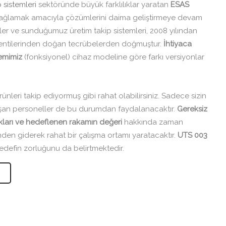
 sistemleri
sektöründe büyük farklılıklar yaratan
ESAS
i sağlamak amacıyla çözümlerini daima geliştirmeye devam
ler ve sunduğumuz üretim takip sistemleri, 2008 yılından
lentilerinden doğan tecrübelerden doğmuştur.
İhtiyaca
temimiz
(fonksiyonel) cihaz modeline göre farkı versiyonlar
ünleri takip ediyormuş gibi rahat olabilirsiniz. Sadece sizin
lışan personeller de bu durumdan faydalanacaktır.
Gereksiz
ukları ve hedeflenen rakamın değeri
hakkında zaman
nden giderek rahat bir çalışma ortamı yaratacaktır.
UTS 003
defin zorluğunu da belirtmektedir.